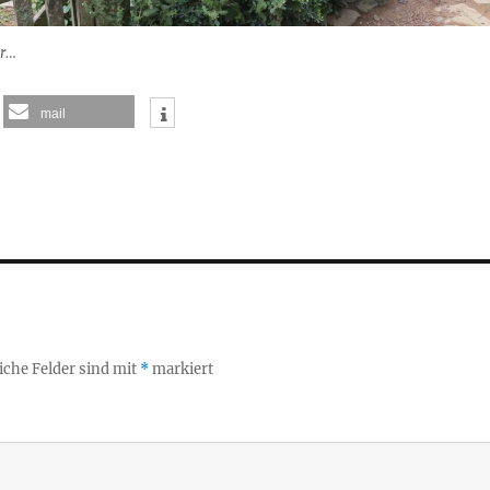
er…
mail
iche Felder sind mit
*
markiert