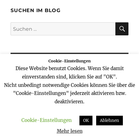
Beiträge
E
SUCHEN IM BLOG
SU
Suchen
nach:
Cookie-Einstellungen
NEWSLETTER / BLOG-ABONNEMENT
Diese Website benutzt Cookies. Wenn Sie damit
einverstanden sind, klicken Sie auf "OK".
Nicht unbedingt notwendige Cookies können Sie über die
HAT IHNEN DIESER BEITRAG GEFALLEN?
"Cookie-Einstellungen" jederzeit aktivieren bzw.
NUTZEN SIE DIE MÖGLICHKEIT, SICH ÜBER NEUE
deaktivieren.
BEITRÄGE PER E-MAIL REGELMÄSSIG INFORMIEREN ZU L
ASSEN ODER ÜBER NEUERUNGEN IM BLOG AB UND ZU E
INEN NEWSLETTER ZU ERHALTEN.
Cookie-Einstellungen
OK
Ablehnen
Mehr lesen