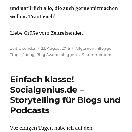
und natürlich alle, die auch gerne mitmachen
wollen. Traut euch!
Liebe Grüße vom Zeitreisenden!
Autor
Veröffentlicht
Kategorien
Zeitreisender
23. August 2015
Allgemein
,
Blogger-
Schlagwörter
am
zu
Tipps
blog
,
Blog Award
,
bloggen
9 Kommentare
Meine
Hausaufga
Liebster
Einfach klasse!
Blog
Award
Socialgenius.de –
Storytelling für Blogs und
Podcasts
Vor einigen Tagen habe ich auf den