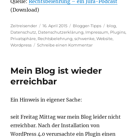
Quelle:
Rechtsbelehrung – ein Jura-Podcast
(Download)
Autor
Veröffentlicht
Kategorien
Schlagwörter
Zeitreisender
16. April 2015
Blogger-Tipps
blog
,
am
Datenschutz
,
Datenschutzerklärung
,
Impressum
,
Plugins
,
Privatsphäre
,
Rechtsbelehrung
,
schwenke
,
Website
,
zu
Wordpress
Schreibe einen Kommentar
Datenschutz
für
Blogs
Mein Blog ist wieder
und
Websites
erreichbar
Ein Hinweis in eigener Sache:
seit Freitag Mittag war mein Blog leider nicht
erreichbar. Nach der Installation von
WordPress 4.0 verursachte ein Plugin einen