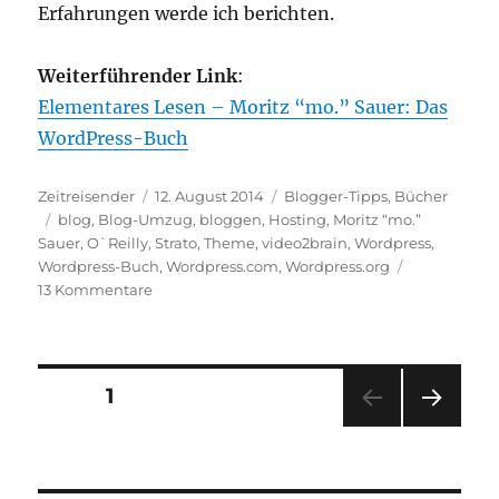
Erfahrungen werde ich berichten.
Weiterführender Link
:
Elementares Lesen – Moritz “mo.” Sauer: Das
WordPress-Buch
Autor
Veröffentlicht
Kategorien
Zeitreisender
12. August 2014
Blogger-Tipps
,
Bücher
Schlagwörter
am
blog
,
Blog-Umzug
,
bloggen
,
Hosting
,
Moritz “mo.”
Sauer
,
O`Reilly
,
Strato
,
Theme
,
video2brain
,
Wordpress
,
Wordpress-Buch
,
Wordpress.com
,
Wordpress.org
zu
13 Kommentare
In
eigener
Sache:
Blog-
Seitennummerierung
SEITE
1
Umzug
nach
NÄC
der
wordpress.org
HSTE
SEIT