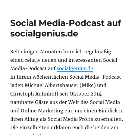
Einfach
klasse!
Socialgenius.de
Social Media-Podcast auf
–
Storytelling
socialgenius.de
für
Blogs
und
Seit einigen Monaten höre ich regelmäßig
Podcasts
einen relativ neuen und interessanten Social
Media-Podcast auf
socialgenius.de
.
In Ihrem wöchentlichen Social Media-Podcast
laden Michael Albertshauser (Mike) und
Christoph Aufmhoff seit Oktober 2014
namhafte Gäste aus der Welt des Social Media
und Online Marketing ein, um einen Einblick in
ihren Alltag als Social Media Profis zu erhalten.
Die Einzelheiten erklären euch die beiden am