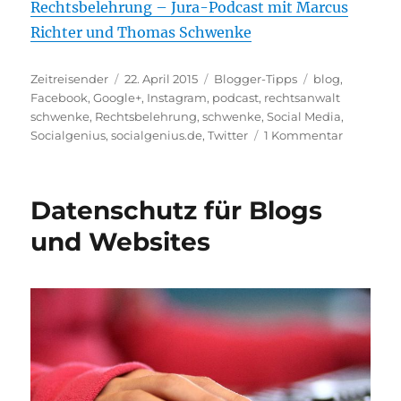
Rechtsbelehrung – Jura-Podcast mit Marcus
Richter und Thomas Schwenke
Autor
Veröffentlicht
Kategorien
Schlagwörter
Zeitreisender
22. April 2015
Blogger-Tipps
blog
,
am
Facebook
,
Google+
,
Instagram
,
podcast
,
rechtsanwalt
schwenke
,
Rechtsbelehrung
,
schwenke
,
Social Media
,
zu
Socialgenius
,
socialgenius.de
,
Twitter
1 Kommentar
Social
Media-
Podcast
Datenschutz für Blogs
auf
socialgen
und Websites