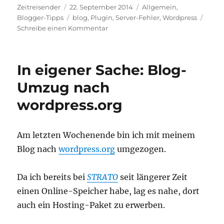
Autor
Veröffentlicht
Kategorien
Zeitreisender
22. September 2014
Allgemein
,
am
Schlagwörter
Blogger-Tipps
blog
,
Plugin
,
Server-Fehler
,
Wordpress
zu
Schreibe einen Kommentar
Mein
Blog
ist
In eigener Sache: Blog-
wieder
erreichbar
Umzug nach
wordpress.org
Am letzten Wochenende bin ich mit meinem
Blog nach
wordpress.org
umgezogen.
Da ich bereits bei
STRATO
seit längerer Zeit
einen Online-Speicher habe, lag es nahe, dort
auch ein Hosting-Paket zu erwerben.