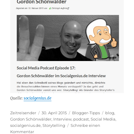
Quelle:
socialgenius.de
Autor
Veröffentlicht
Kategorien
Schlagwörter
Zeitreisender
30. April 2015
Blogger-Tipps
blog
,
am
Gordon Schönwälder
,
Interview
,
podcast
,
Social Media
,
socialgenius.de
,
Storytelling
Schreibe einen
zu
Kommentar