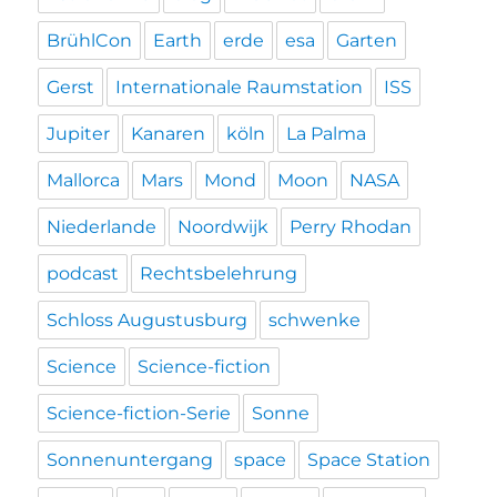
BrühlCon
Earth
erde
esa
Garten
Gerst
Internationale Raumstation
ISS
Jupiter
Kanaren
köln
La Palma
Mallorca
Mars
Mond
Moon
NASA
Niederlande
Noordwijk
Perry Rhodan
podcast
Rechtsbelehrung
Schloss Augustusburg
schwenke
Science
Science-fiction
Science-fiction-Serie
Sonne
Sonnenuntergang
space
Space Station