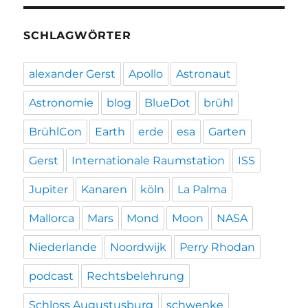
SCHLAGWÖRTER
alexander Gerst
Apollo
Astronaut
Astronomie
blog
BlueDot
brühl
BrühlCon
Earth
erde
esa
Garten
Gerst
Internationale Raumstation
ISS
Jupiter
Kanaren
köln
La Palma
Mallorca
Mars
Mond
Moon
NASA
Niederlande
Noordwijk
Perry Rhodan
podcast
Rechtsbelehrung
Schloss Augustusburg
schwenke