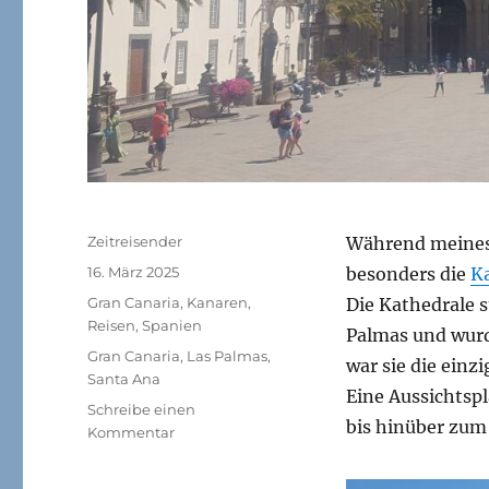
Autor
Zeitreisender
Während meines 
Veröffentlicht
16. März 2025
besonders die
Ka
am
Kategorien
Gran Canaria
,
Kanaren
,
Die Kathedrale s
Reisen
,
Spanien
Palmas und wurde
Schlagwörter
Gran Canaria
,
Las Palmas
,
war sie die einz
Santa Ana
Eine Aussichtsp
Schreibe einen
bis hinüber zum
zu
Kommentar
Gran
Canaria