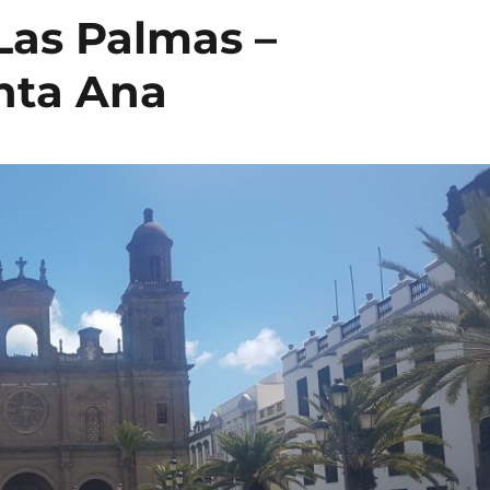
Las Palmas –
nta Ana