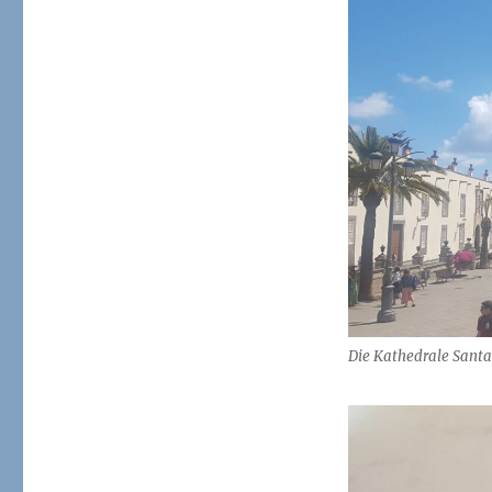
#3:
Las
Palmas
–
Kathedrale
de
Santa
Ana
Die Kathedrale Santa 