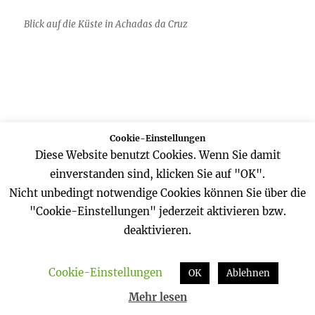
Blick auf die Küste in Achadas da Cruz
Cookie-Einstellungen
Nah einem beliebig langen Aufenthalt fährt
Diese Website benutzt Cookies. Wenn Sie damit
man in einer Gondel die Klippe entlang wieder
einverstanden sind, klicken Sie auf "OK".
nach oben.
Nicht unbedingt notwendige Cookies können Sie über die
"Cookie-Einstellungen" jederzeit aktivieren bzw.
deaktivieren.
Cookie-Einstellungen
OK
Ablehnen
Mehr lesen