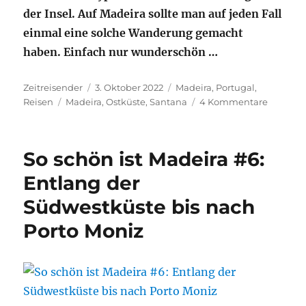
der Insel. Auf Madeira sollte man auf jeden Fall
einmal eine solche Wanderung gemacht
haben. Einfach nur wunderschön …
Autor
Veröffentlicht
Kategorien
Zeitreisender
3. Oktober 2022
Madeira
,
Portugal
,
Schlagwörter
am
zu
Reisen
Madeira
,
Ostküste
,
Santana
4 Kommentare
So
schön
ist
So schön ist Madeira #6:
Madeira
#7:
Entlang der
Entlang
Südwestküste bis nach
der
Ostküst
Porto Moniz
bis
nach
Santana