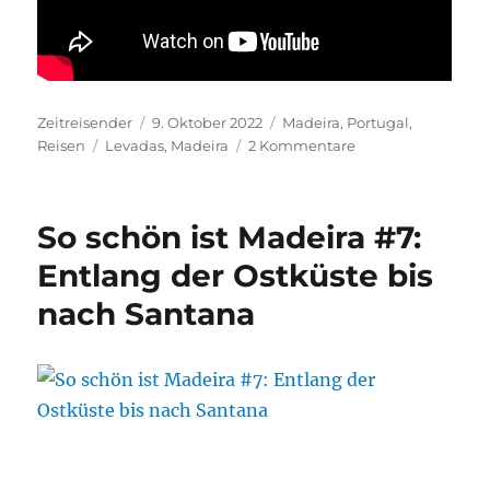
Autor
Veröffentlicht
Kategorien
Zeitreisender
9. Oktober 2022
Madeira
,
Portugal
,
Schlagwörter
am
zu
Reisen
Levadas
,
Madeira
2 Kommentare
So
schön
ist
So schön ist Madeira #7:
Madeira
#8:
Entlang der Ostküste bis
Levada-
nach Santana
Wanderungen