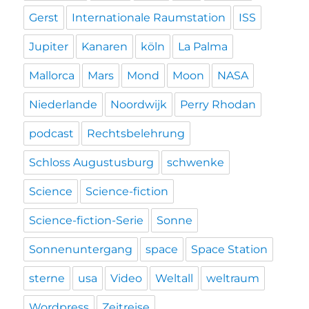
Gerst
Internationale Raumstation
ISS
Jupiter
Kanaren
köln
La Palma
Mallorca
Mars
Mond
Moon
NASA
Niederlande
Noordwijk
Perry Rhodan
podcast
Rechtsbelehrung
Schloss Augustusburg
schwenke
Science
Science-fiction
Science-fiction-Serie
Sonne
Sonnenuntergang
space
Space Station
sterne
usa
Video
Weltall
weltraum
Wordpress
Zeitreise