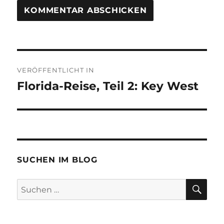
Beitragsnavigation
VERÖFFENTLICHT IN
Florida-Reise, Teil 2: Key West
SUCHEN IM BLOG
SU
Suchen
nach: