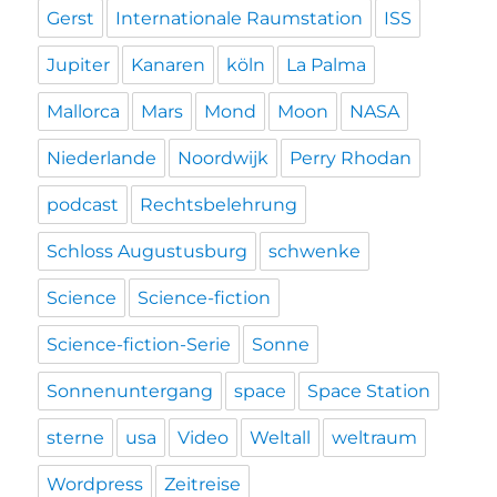
Gerst
Internationale Raumstation
ISS
Jupiter
Kanaren
köln
La Palma
Mallorca
Mars
Mond
Moon
NASA
Niederlande
Noordwijk
Perry Rhodan
podcast
Rechtsbelehrung
Schloss Augustusburg
schwenke
Science
Science-fiction
Science-fiction-Serie
Sonne
Sonnenuntergang
space
Space Station
sterne
usa
Video
Weltall
weltraum
Wordpress
Zeitreise