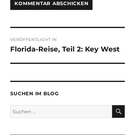
Beitragsnavigation
VERÖFFENTLICHT IN
Florida-Reise, Teil 2: Key West
SUCHEN IM BLOG
SU
Suchen
nach: