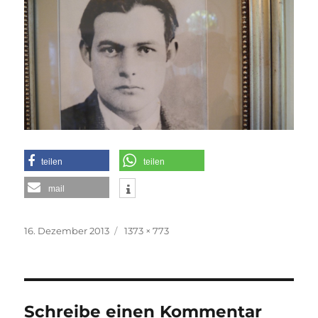
teilen
teilen
mail
Veröffentlicht
Originalgröße
16. Dezember 2013
1373 × 773
am
Schreibe einen Kommentar