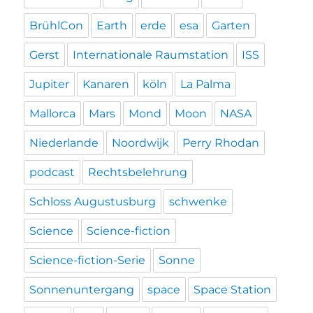
BrühlCon
Earth
erde
esa
Garten
Gerst
Internationale Raumstation
ISS
Jupiter
Kanaren
köln
La Palma
Mallorca
Mars
Mond
Moon
NASA
Niederlande
Noordwijk
Perry Rhodan
podcast
Rechtsbelehrung
Schloss Augustusburg
schwenke
Science
Science-fiction
Science-fiction-Serie
Sonne
Sonnenuntergang
space
Space Station