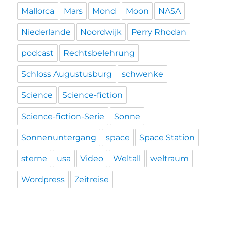
Mallorca
Mars
Mond
Moon
NASA
Niederlande
Noordwijk
Perry Rhodan
podcast
Rechtsbelehrung
Schloss Augustusburg
schwenke
Science
Science-fiction
Science-fiction-Serie
Sonne
Sonnenuntergang
space
Space Station
sterne
usa
Video
Weltall
weltraum
Wordpress
Zeitreise