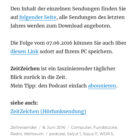
Den Inhalt der einzelnen Sendungen finden Sie
auf
folgender Seite
, alle Sendungen des letzten
Jahres werden zum Download angeboten.
Die Folge vom 07.06.2016 können Sie auch über
diesen Link
sofort auf Ihrem PC speichern.
ZeitZeichen
ist ein faszinierender täglicher
Blick zurück in die Zeit.
Mein Tipp: den Podcast einfach
abonnieren
.
siehe auch:
ZeitZeichen (Hörfunksendung)
Autor
Veröffentlicht
Kategorien
Zeitreisender
8. Juni 2016
Computer
,
Fundstücke
,
am
Schlagwörter
Radio
,
Weltraum
podcast
,
Saljut 1
,
Sojus 11
,
WDR 5
,