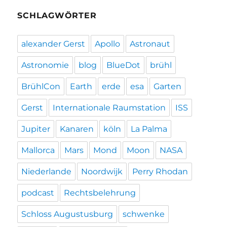
SCHLAGWÖRTER
alexander Gerst
Apollo
Astronaut
Astronomie
blog
BlueDot
brühl
BrühlCon
Earth
erde
esa
Garten
Gerst
Internationale Raumstation
ISS
Jupiter
Kanaren
köln
La Palma
Mallorca
Mars
Mond
Moon
NASA
Niederlande
Noordwijk
Perry Rhodan
podcast
Rechtsbelehrung
Schloss Augustusburg
schwenke