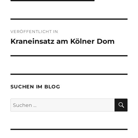
Beitragsnavigation
VERÖFFENTLICHT IN
Kraneinsatz am Kölner Dom
SUCHEN IM BLOG
SU
Suchen
nach: