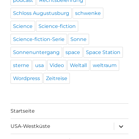
podcast
Rechtsbelehrung
Schloss Augustusburg
schwenke
Science
Science-fiction
Science-fiction-Serie
Sonne
Sonnenuntergang
space
Space Station
sterne
usa
Video
Weltall
weltraum
Wordpress
Zeitreise
Startseite
Unterme
USA-Westküste
öffnen