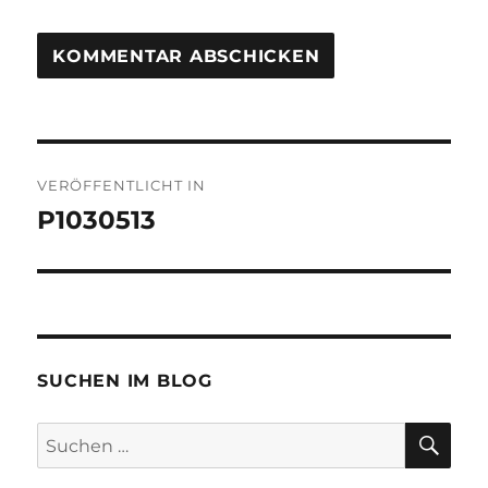
Beitragsnavigation
VERÖFFENTLICHT IN
P1030513
SUCHEN IM BLOG
SU
Suchen
nach: