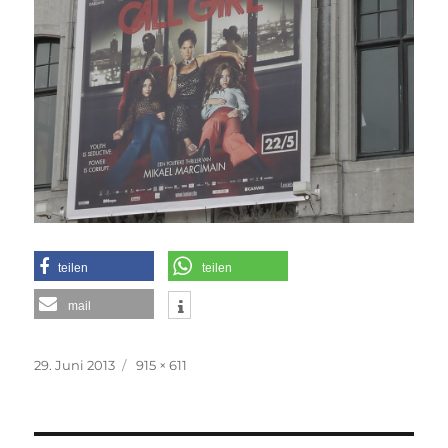
teilen
teilen
mail
Veröffentlicht
Originalgröße
29. Juni 2013
915 × 611
am