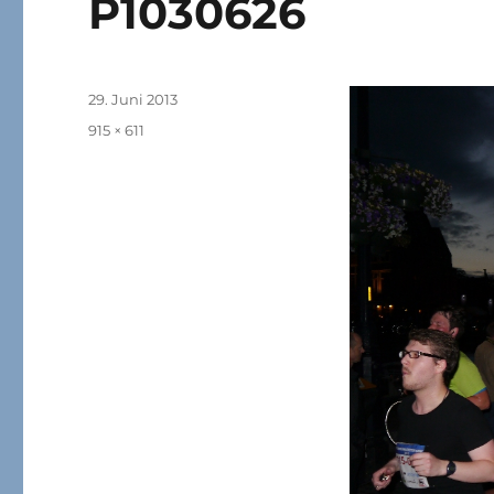
P1030626
Veröffentlicht
29. Juni 2013
am
Originalgröße
915 × 611