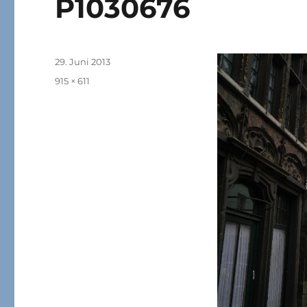
P1030676
Veröffentlicht
29. Juni 2013
am
Originalgröße
915 × 611