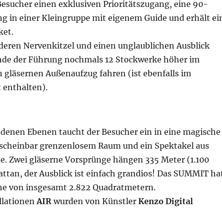
Besucher einen exklusiven Prioritätszugang, eine 90-
g in einer Kleingruppe mit eigenem Guide und erhält ei
ket.
deren Nervenkitzel und einen unglaublichen Ausblick
de der Führung nochmals 12 Stockwerke höher im
n gläsernen Außenaufzug fahren (ist ebenfalls im
enthalten).
iedenen Ebenen taucht der Besucher ein in eine magische
 scheinbar grenzenlosem Raum und ein Spektakel aus
ie. Zwei gläserne Vorsprünge hängen 335 Meter (1.100
ttan, der Ausblick ist einfach grandios! Das SUMMIT ha
che von insgesamt 2.822 Quadratmetern.
llationen
AIR
wurden von Künstler
Kenzo Digital