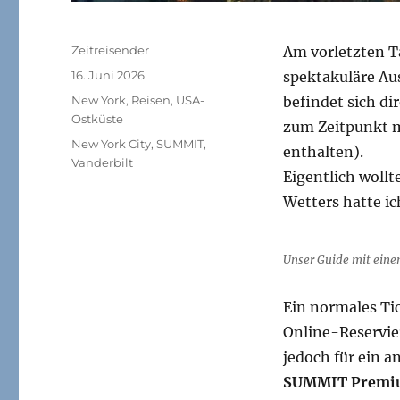
Autor
Zeitreisender
Am vorletzten T
Veröffentlicht
16. Juni 2026
spektakuläre Au
am
Kategorien
New York
,
Reisen
,
USA-
befindet sich di
Ostküste
zum Zeitpunkt m
Schlagwörter
New York City
,
SUMMIT
,
enthalten).
Vanderbilt
Eigentlich wollt
Wetters hatte i
Unser Guide mit ein
Ein normales Ti
Online-Reservie
jedoch für ein a
SUMMIT Premiu