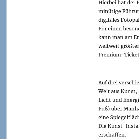
Hierbei hat der 
minütige Führun
digitales Fotopa
Für einen beson
kann man am En
weltweit größte
Premium-Ticket 
Auf drei versch
Welt aus Kunst,
Licht und Energ
Fuß) über Manha
eine Spiegelflä
Die Kunst-Insta
erschaffen.