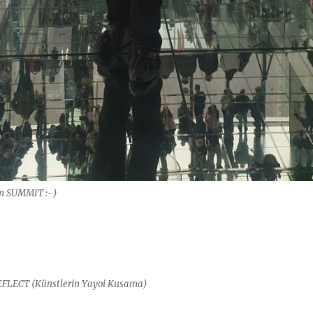
im SUMMIT :-)
FLECT (Künstlerin Yayoi Kusama)