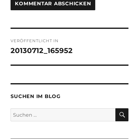
Beitragsnavigation
VERÖFFENTLICHT IN
20130712_165952
SUCHEN IM BLOG
SU
Suchen
nach: