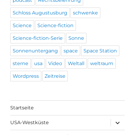
podcast
Rechtsbelehrung
Schloss Augustusburg
schwenke
Science
Science-fiction
Science-fiction-Serie
Sonne
Sonnenuntergang
space
Space Station
sterne
usa
Video
Weltall
weltraum
Wordpress
Zeitreise
Startseite
Unterme
USA-Westküste
öffnen