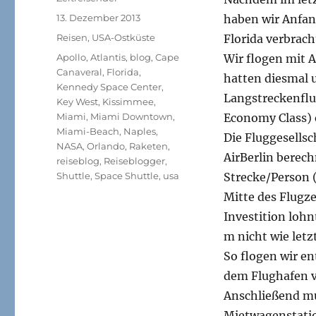
Veröffentlicht
13. Dezember 2013
haben wir Anfan
am
Kategorien
Reisen
,
USA-Ostküste
Florida verbrach
Schlagwörter
Apollo
,
Atlantis
,
blog
,
Cape
Wir flogen mit A
Canaveral
,
Florida
,
hatten diesmal u
Kennedy Space Center
,
Langstreckenflu
Key West
,
Kissimmee
,
Miami
,
Miami Downtown
,
Economy Class) e
Miami-Beach
,
Naples
,
Die Fluggesellsc
NASA
,
Orlando
,
Raketen
,
AirBerlin berec
reiseblog
,
Reiseblogger
,
Shuttle
,
Space Shuttle
,
usa
Strecke/Person (
Mitte des Flugze
Investition lohn
m nicht wie letz
So flogen wir en
dem Flughafen 
Anschließend mus
Mietwagenstati