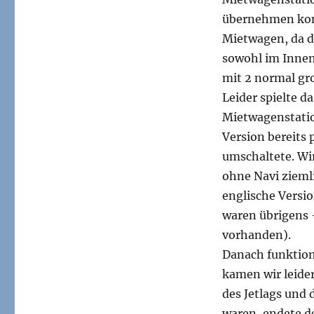
übernehmen kon
Mietwagen, da d
sowohl im Innen
mit 2 normal gro
Leider spielte 
Mietwagenstation
Version bereits
umschaltete. Wi
ohne Navi zieml
englische Versi
waren übrigens 
vorhanden).
Danach funktion
kamen wir leide
des Jetlags und 
waren, endete de