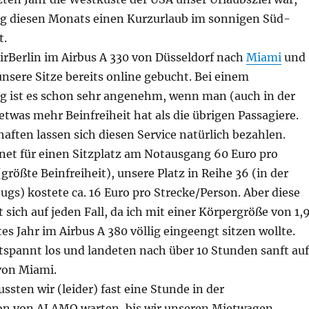
g diesen Monats einen Kurzurlaub im sonnigen Süd-
t.
irBerlin im Airbus A 330 von Düsseldorf nach
Miami
und
nsere Sitze bereits online gebucht. Bei einem
g ist es schon sehr angenehm, wenn man (auch in der
twas mehr Beinfreiheit hat als die übrigen Passagiere.
haften lassen sich diesen Service natürlich bezahlen.
hnet für einen Sitzplatz am Notausgang 60 Euro pro
größte Beinfreiheit), unsere Platz in Reihe 36 (in der
ugs) kostete ca. 16 Euro pro Strecke/Person. Aber diese
t sich auf jeden Fall, da ich mit einer Körpergröße von 1,
tes Jahr im Airbus A 380 völlig eingeengt sitzen wollte.
tspannt los und landeten nach über 10 Stunden sanft auf
von Miami.
sten wir (leider) fast eine Stunde in der
on von ALAMO warten, bis wir unseren Mietwagen