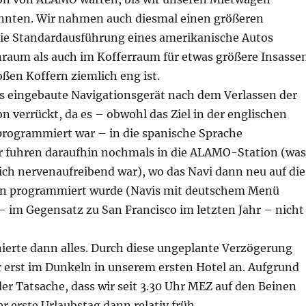
nten. Wir nahmen auch diesmal einen größeren
ie Standardausführung eines amerikanische Autos
raum als auch im Kofferraum für etwas größere Insasse
ßen Koffern ziemlich eng ist.
das eingebaute Navigationsgerät nach dem Verlassen der
 verrückt, da es – obwohl das Ziel in der englischen
 programmiert war – in die spanische Sprache
r fuhren daraufhin nochmals in die ALAMO-Station (was
ich nervenaufreibend war), wo das Navi dann neu auf die
on programmiert wurde (Navis mit deutschem Menü
– im Gegensatz zu San Francisco im letzten Jahr – nicht
ierte dann alles. Durch diese ungeplante Verzögerung
r erst im Dunkeln in unserem ersten Hotel an. Aufgrund
der Tatsache, dass wir seit 3.30 Uhr MEZ auf den Beinen
r erste Urlaubstag dann relativ früh.