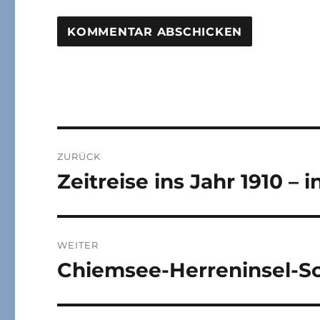
Beitragsnavigation
ZURÜCK
Zeitreise ins Jahr 1910 – i
Vorheriger
Beitrag:
WEITER
Chiemsee-Herreninsel-S
Nächster
Beitrag: