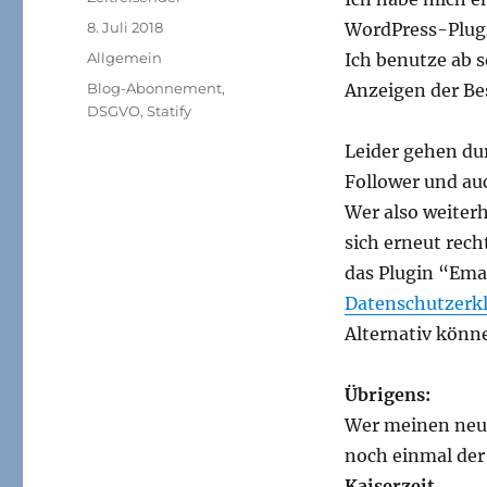
Veröffentlicht
8. Juli 2018
WordPress-Plugi
am
Kategorien
Allgemein
Ich benutze ab 
Schlagwörter
Blog-Abonnement
,
Anzeigen der Be
DSGVO
,
Statify
Leider gehen du
Follower und auc
Wer also weiterh
sich erneut rech
das Plugin “Emai
Datenschutzerk
Alternativ könn
Übrigens:
Wer meinen neue
noch einmal de
Kaiserzeit
.