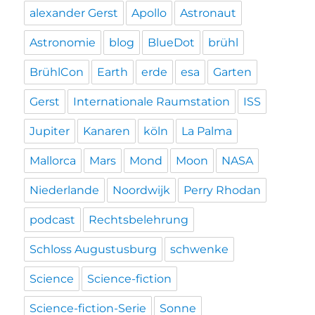
alexander Gerst
Apollo
Astronaut
Astronomie
blog
BlueDot
brühl
BrühlCon
Earth
erde
esa
Garten
Gerst
Internationale Raumstation
ISS
Jupiter
Kanaren
köln
La Palma
Mallorca
Mars
Mond
Moon
NASA
Niederlande
Noordwijk
Perry Rhodan
podcast
Rechtsbelehrung
Schloss Augustusburg
schwenke
Science
Science-fiction
Science-fiction-Serie
Sonne