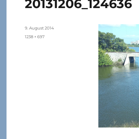
20131206_124636
Veröffentlicht
9. August 2014
am
Originalgröße
1238 × 697