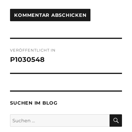
Beitragsnavigation
VERÖFFENTLICHT IN
P1030548
SUCHEN IM BLOG
SU
Suchen
nach: