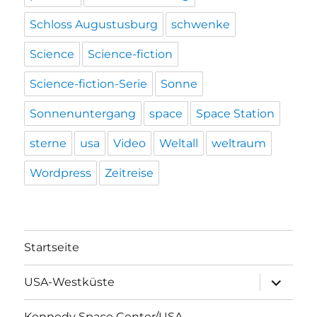
Schloss Augustusburg
schwenke
Science
Science-fiction
Science-fiction-Serie
Sonne
Sonnenuntergang
space
Space Station
sterne
usa
Video
Weltall
weltraum
Wordpress
Zeitreise
Startseite
Unterme
USA-Westküste
öffnen
Kennedy Space Center/USA