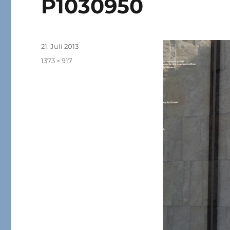
P1030950
Veröffentlicht
21. Juli 2013
am
Originalgröße
1373 × 917