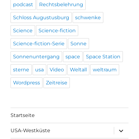
podcast
Rechtsbelehrung
Schloss Augustusburg
schwenke
Science
Science-fiction
Science-fiction-Serie
Sonne
Sonnenuntergang
space
Space Station
sterne
usa
Video
Weltall
weltraum
Wordpress
Zeitreise
Startseite
Unterme
USA-Westküste
öffnen