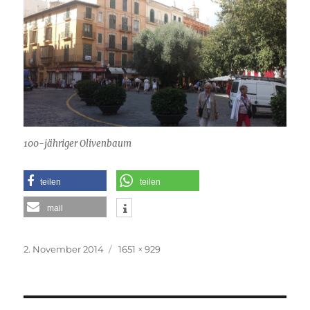
100-jähriger Olivenbaum
teilen
teilen
mail
Veröffentlicht
Originalgröße
2. November 2014
1651 × 929
am