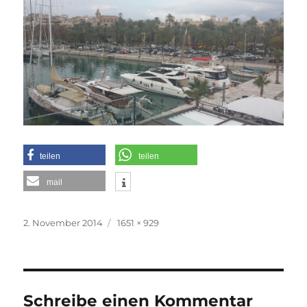
teilen
teilen
mail
Veröffentlicht
Originalgröße
2. November 2014
1651 × 929
am
Schreibe einen Kommentar