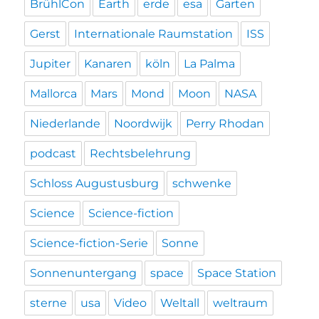
BrühlCon
Earth
erde
esa
Garten
Gerst
Internationale Raumstation
ISS
Jupiter
Kanaren
köln
La Palma
Mallorca
Mars
Mond
Moon
NASA
Niederlande
Noordwijk
Perry Rhodan
podcast
Rechtsbelehrung
Schloss Augustusburg
schwenke
Science
Science-fiction
Science-fiction-Serie
Sonne
Sonnenuntergang
space
Space Station
sterne
usa
Video
Weltall
weltraum