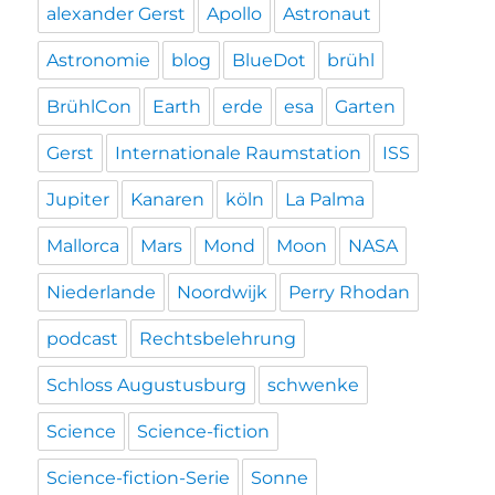
alexander Gerst
Apollo
Astronaut
Astronomie
blog
BlueDot
brühl
BrühlCon
Earth
erde
esa
Garten
Gerst
Internationale Raumstation
ISS
Jupiter
Kanaren
köln
La Palma
Mallorca
Mars
Mond
Moon
NASA
Niederlande
Noordwijk
Perry Rhodan
podcast
Rechtsbelehrung
Schloss Augustusburg
schwenke
Science
Science-fiction
Science-fiction-Serie
Sonne