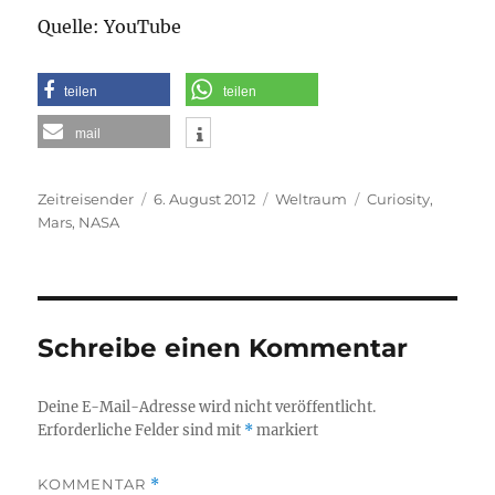
Quelle: YouTube
teilen
teilen
mail
Autor
Veröffentlicht
Kategorien
Schlagwörter
Zeitreisender
6. August 2012
Weltraum
Curiosity
,
am
Mars
,
NASA
Schreibe einen Kommentar
Deine E-Mail-Adresse wird nicht veröffentlicht.
Erforderliche Felder sind mit
*
markiert
KOMMENTAR
*