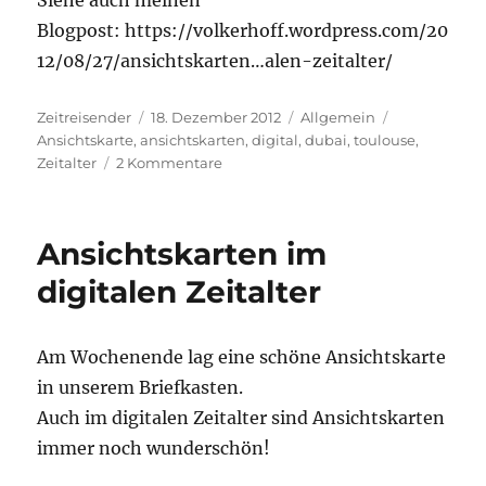
Blogpost: https://volkerhoff.wordpress.com/20
12/08/27/ansichtskarten…alen-zeitalter/
Autor
Veröffentlicht
Kategorien
Schlagwörte
Zeitreisender
18. Dezember 2012
Allgemein
am
Ansichtskarte
,
ansichtskarten
,
digital
,
dubai
,
toulouse
,
zu
Zeitalter
2 Kommentare
Ansichtskarten
im
digitalen
Ansichtskarten im
Zeitalter
–
digitalen Zeitalter
Teil
2
Am Wochenende lag eine schöne Ansichtskarte
in unserem Briefkasten.
Auch im digitalen Zeitalter sind Ansichtskarten
immer noch wunderschön!