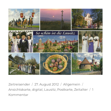
Autor
Veröffentlicht
Kategorien
Schlagwörter
Zeitreisender
27. August 2012
Allgemein
am
Ansichtskarte
,
digital
,
Lausitz
,
Postkarte
,
Zeitalter
1
zu
Kommentar
Ansichtskarten
im
digitalen