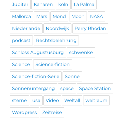
Jupiter
Kanaren
köln
La Palma
Mallorca
Mars
Mond
Moon
NASA
Niederlande
Noordwijk
Perry Rhodan
podcast
Rechtsbelehrung
Schloss Augustusburg
schwenke
Science
Science-fiction
Science-fiction-Serie
Sonne
Sonnenuntergang
space
Space Station
sterne
usa
Video
Weltall
weltraum
Wordpress
Zeitreise