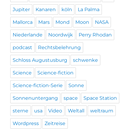
Jupiter
Kanaren
köln
La Palma
Mallorca
Mars
Mond
Moon
NASA
Niederlande
Noordwijk
Perry Rhodan
podcast
Rechtsbelehrung
Schloss Augustusburg
schwenke
Science
Science-fiction
Science-fiction-Serie
Sonne
Sonnenuntergang
space
Space Station
sterne
usa
Video
Weltall
weltraum
Wordpress
Zeitreise