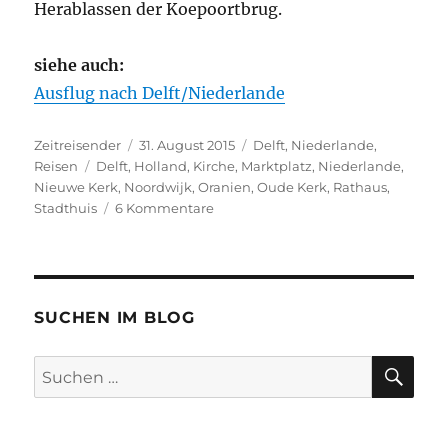
Herablassen der Koepoortbrug.
siehe auch:
Ausflug nach Delft/Niederlande
Autor
Veröffentlicht
Kategorien
Zeitreisender
31. August 2015
Delft
,
Niederlande
,
Schlagwörter
am
Reisen
Delft
,
Holland
,
Kirche
,
Marktplatz
,
Niederlande
,
Nieuwe Kerk
,
Noordwijk
,
Oranien
,
Oude Kerk
,
Rathaus
,
zu
Stadthuis
6 Kommentare
Delft
–
immer
wieder
sehenswert…
SUCHEN IM BLOG
SU
Suchen
nach: