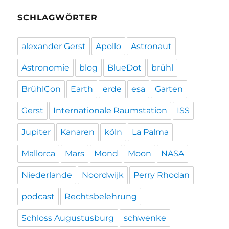
SCHLAGWÖRTER
alexander Gerst
Apollo
Astronaut
Astronomie
blog
BlueDot
brühl
BrühlCon
Earth
erde
esa
Garten
Gerst
Internationale Raumstation
ISS
Jupiter
Kanaren
köln
La Palma
Mallorca
Mars
Mond
Moon
NASA
Niederlande
Noordwijk
Perry Rhodan
podcast
Rechtsbelehrung
Schloss Augustusburg
schwenke