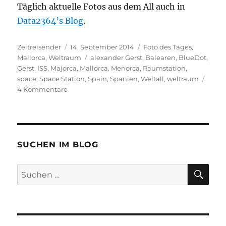
Täglich aktuelle Fotos aus dem All auch in
Data2364’s Blog
.
Autor
Veröffentlicht
Kategorien
Zeitreisender
14. September 2014
Foto des Tages
,
am
Schlagwörter
Mallorca
,
Weltraum
alexander Gerst
,
Balearen
,
BlueDot
,
Gerst
,
ISS
,
Majorca
,
Mallorca
,
Menorca
,
Raumstation
,
space
,
Space Station
,
Spain
,
Spanien
,
Weltall
,
weltraum
zu
4 Kommentare
Mallorca
&
Menorca
aus
dem
SUCHEN IM BLOG
All
SU
Suchen
nach: