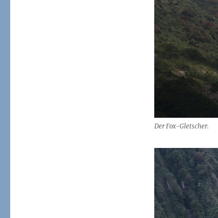
sechs:
Berge,
Farmer
und
ein
Abschied
Der Fox-Gletscher.