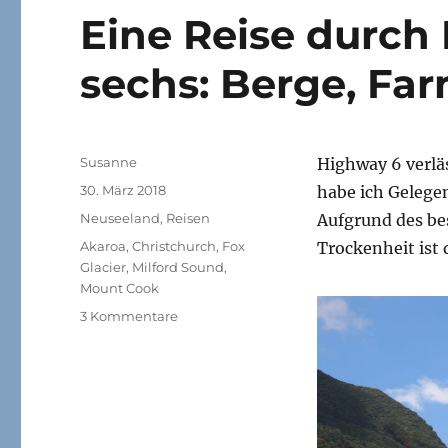
Eine Reise durch 
sechs: Berge, Fa
Autor
Susanne
Highway 6 verläs
Veröffentlicht
30. März 2018
habe ich Gelege
am
Kategorien
Neuseeland
,
Reisen
Aufgrund des b
Schlagwörter
Akaroa
,
Christchurch
,
Fox
Trockenheit ist
Glacier
,
Milford Sound
,
Mount Cook
zu
3 Kommentare
Eine
Reise
durch
Neuseeland
–
Teil