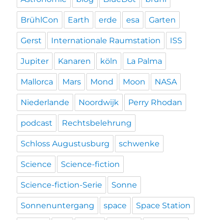
BrühlCon
Earth
erde
esa
Garten
Gerst
Internationale Raumstation
ISS
Jupiter
Kanaren
köln
La Palma
Mallorca
Mars
Mond
Moon
NASA
Niederlande
Noordwijk
Perry Rhodan
podcast
Rechtsbelehrung
Schloss Augustusburg
schwenke
Science
Science-fiction
Science-fiction-Serie
Sonne
Sonnenuntergang
space
Space Station