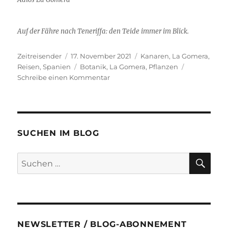
Auf der Fähre nach Teneriffa: den Teide immer im Blick.
Autor
Veröffentlicht
Kategorien
Zeitreisender
17. November 2021
Kanaren
,
La Gomera
,
am
Schlagwörter
Reisen
,
Spanien
Botanik
,
La Gomera
,
Pflanzen
zu
Schreibe einen Kommentar
Reisebericht
La
Gomera
–
Teil
SUCHEN IM BLOG
7:
Botanische
SU
Suchen
Impressionen
nach:
NEWSLETTER / BLOG-ABONNEMENT