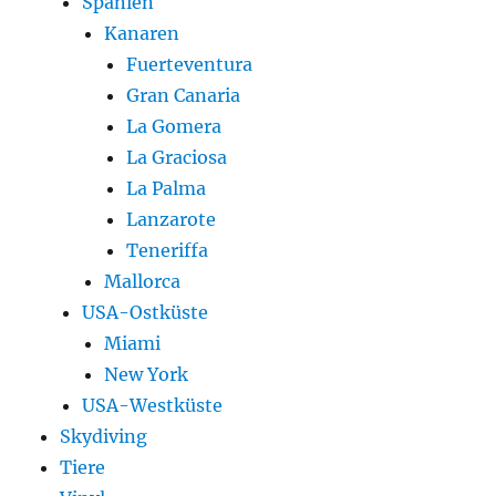
Spanien
Kanaren
Fuerteventura
Gran Canaria
La Gomera
La Graciosa
La Palma
Lanzarote
Teneriffa
Mallorca
USA-Ostküste
Miami
New York
USA-Westküste
Skydiving
Tiere