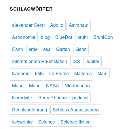
SCHLAGWÖRTER
alexander Gerst
Apollo
Astronaut
Astronomie
blog
BlueDot
brühl
BrühlCon
Earth
erde
esa
Garten
Gerst
Internationale Raumstation
ISS
Jupiter
Kanaren
köln
La Palma
Mallorca
Mars
Mond
Moon
NASA
Niederlande
Noordwijk
Perry Rhodan
podcast
Rechtsbelehrung
Schloss Augustusburg
schwenke
Science
Science-fiction