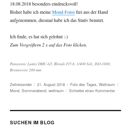
18.08.2018 besonders eindrucksvoll!
Bisher habe ich meine
Mond-Fotos
frei aus der Hand
aufgenommen, diesmal habe ich das Stativ benutzt.
Ich finde, es hat sich gelohnt :-)
Zum Vergrößern 2 x auf das Foto klicken.
Panasonic Lumix DMC-G5, Blende F/5.6, 1/400 Sek., ISO-1000,
Brennweite 200 mm
Autor
Veröffentlicht
Kategorien
Schlag
Zeitreisender
21. August 2018
Foto des Tages
,
Weltraum
am
zu
Mond
,
Sommerabend
,
weltraum
Schreibe einen Kommentar
Der
Mond
am
Abend
des
SUCHEN IM BLOG
18.08.20