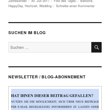
Autor
Veröffentlicht
Kategorien
Schlagwörter
Zeitreisender
30. Juli 2017
Foto des Tages
Balloons
,
am
zu
HappyDay
,
Hochzeit
,
Wedding
Schreibe einen Kommentar
Der
glückliche
Brautvater
SUCHEN IM BLOG
SU
Suchen
nach:
NEWSLETTER / BLOG-ABONNEMENT
HAT IHNEN DIESER BEITRAG GEFALLEN?
NUTZEN SIE DIE MÖGLICHKEIT, SICH ÜBER NEUE BEITRÄGE
PER E-MAIL REGELMÄSSIG INFORMIEREN ZU LASSEN ODER Ü