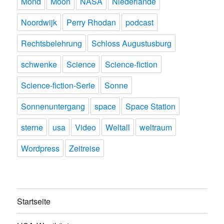
Mond
Moon
NASA
Niederlande
Noordwijk
Perry Rhodan
podcast
Rechtsbelehrung
Schloss Augustusburg
schwenke
Science
Science-fiction
Science-fiction-Serie
Sonne
Sonnenuntergang
space
Space Station
sterne
usa
Video
Weltall
weltraum
Wordpress
Zeitreise
Startseite