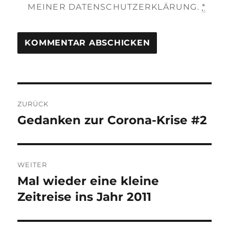
MEINER DATENSCHUTZERKLÄRUNG.
*
Beitragsnavigation
ZURÜCK
Gedanken zur Corona-Krise #2
Vorheriger
Beitrag:
WEITER
Mal wieder eine kleine
Nächster
Beitrag:
Zeitreise ins Jahr 2011