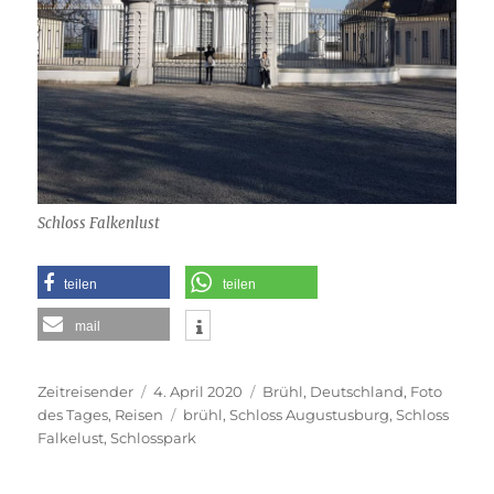
Schloss Falkenlust
teilen
teilen
mail
Autor
Veröffentlicht
Kategorien
Zeitreisender
4. April 2020
Brühl
,
Deutschland
,
Foto
am
Schlagwörter
des Tages
,
Reisen
brühl
,
Schloss Augustusburg
,
Schloss
Falkelust
,
Schlosspark