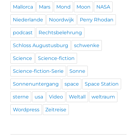
Mallorca
Mars
Mond
Moon
NASA
Niederlande
Noordwijk
Perry Rhodan
podcast
Rechtsbelehrung
Schloss Augustusburg
schwenke
Science
Science-fiction
Science-fiction-Serie
Sonne
Sonnenuntergang
space
Space Station
sterne
usa
Video
Weltall
weltraum
Wordpress
Zeitreise