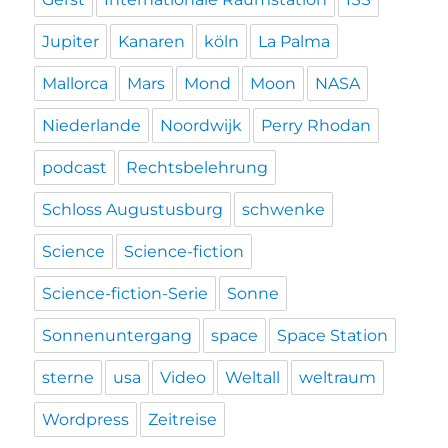
Jupiter
Kanaren
köln
La Palma
Mallorca
Mars
Mond
Moon
NASA
Niederlande
Noordwijk
Perry Rhodan
podcast
Rechtsbelehrung
Schloss Augustusburg
schwenke
Science
Science-fiction
Science-fiction-Serie
Sonne
Sonnenuntergang
space
Space Station
sterne
usa
Video
Weltall
weltraum
Wordpress
Zeitreise