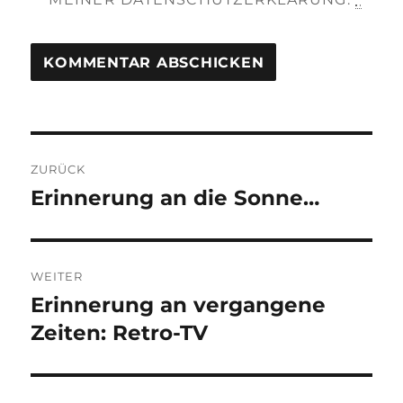
Beitragsnavigation
ZURÜCK
Erinnerung an die Sonne…
Vorheriger
Beitrag:
WEITER
Erinnerung an vergangene
Nächster
Beitrag:
Zeiten: Retro-TV