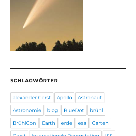
SCHLAGWÖRTER
alexander Gerst
Apollo
Astronaut
Astronomie
blog
BlueDot
brühl
BrühlCon
Earth
erde
esa
Garten
Gerst
Internationale Raumstation
ISS