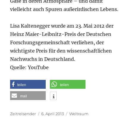
Gase in deren Atmosphäre – und damit
vielleicht auch Spuren außerirdischen Lebens.
Lisa Kaltenegger wurde am 23. Mai 2012 der
Heinz Maier-Leibnitz-Preis der Deutschen
Forschungsgemeinschaft verliehen, der
wichtigste Preis für den wissenschaftlichen
Nachwuchs in Deutschland.
Quelle: YouTube
teilen
teilen
mail
Autor
Veröffentlicht
Kategorien
Zeitreisender
6. April 2013
Weltraum
am