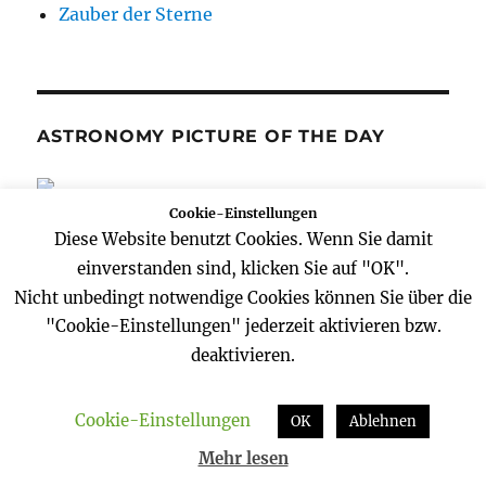
Zauber der Sterne
ASTRONOMY PICTURE OF THE DAY
Cookie-Einstellungen
Diese Website benutzt Cookies. Wenn Sie damit
einverstanden sind, klicken Sie auf "OK".
Nicht unbedingt notwendige Cookies können Sie über die
SCHLAGWÖRTER
"Cookie-Einstellungen" jederzeit aktivieren bzw.
deaktivieren.
alexander Gerst
Apollo
Astronaut
Astronomie
blog
BlueDot
brühl
Cookie-Einstellungen
OK
Ablehnen
BrühlCon
Earth
erde
esa
Garten
Mehr lesen