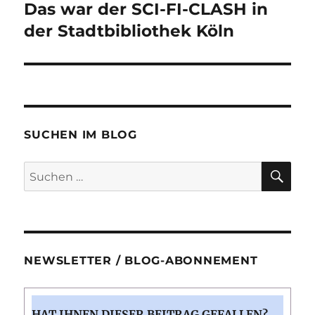
Das war der SCI-FI-CLASH in
Nächster
Beitrag:
der Stadtbibliothek Köln
SUCHEN IM BLOG
SU
Suchen
nach:
NEWSLETTER / BLOG-ABONNEMENT
HAT IHNEN DIESER BEITRAG GEFALLEN?