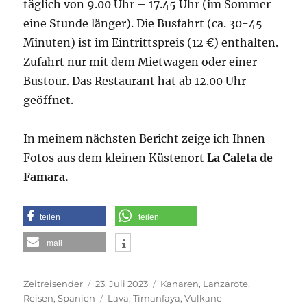
täglich von 9.00 Uhr – 17.45 Uhr (im Sommer
eine Stunde länger). Die Busfahrt (ca. 30-45
Minuten) ist im Eintrittspreis (12 €) enthalten.
Zufahrt nur mit dem Mietwagen oder einer
Bustour. Das Restaurant hat ab 12.00 Uhr
geöffnet.
In meinem nächsten Bericht zeige ich Ihnen
Fotos aus dem kleinen Küstenort
La Caleta de
Famara.
teilen
teilen
mail
Autor
Veröffentlicht
Kategorien
Zeitreisender
23. Juli 2023
Kanaren
,
Lanzarote
,
am
Schlagwörter
Reisen
,
Spanien
Lava
,
Timanfaya
,
Vulkane