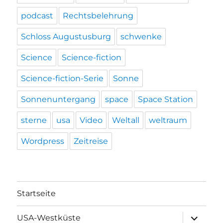
podcast
Rechtsbelehrung
Schloss Augustusburg
schwenke
Science
Science-fiction
Science-fiction-Serie
Sonne
Sonnenuntergang
space
Space Station
sterne
usa
Video
Weltall
weltraum
Wordpress
Zeitreise
Startseite
Unterme
USA-Westküste