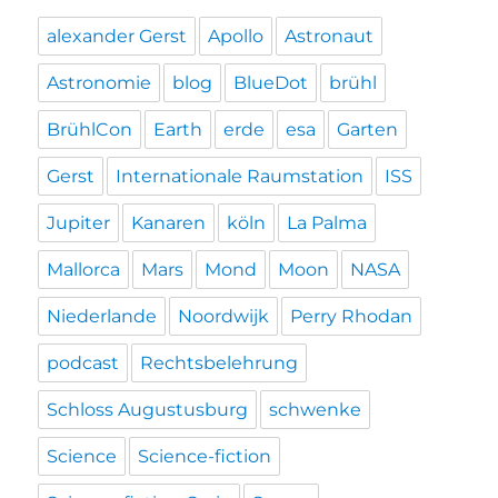
alexander Gerst
Apollo
Astronaut
Astronomie
blog
BlueDot
brühl
BrühlCon
Earth
erde
esa
Garten
Gerst
Internationale Raumstation
ISS
Jupiter
Kanaren
köln
La Palma
Mallorca
Mars
Mond
Moon
NASA
Niederlande
Noordwijk
Perry Rhodan
podcast
Rechtsbelehrung
Schloss Augustusburg
schwenke
Science
Science-fiction