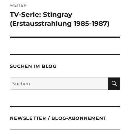
WEITER
TV-Serie: Stingray
Nächster
Beitrag:
(Erstausstrahlung 1985-1987)
SUCHEN IM BLOG
SU
Suchen
nach:
NEWSLETTER / BLOG-ABONNEMENT