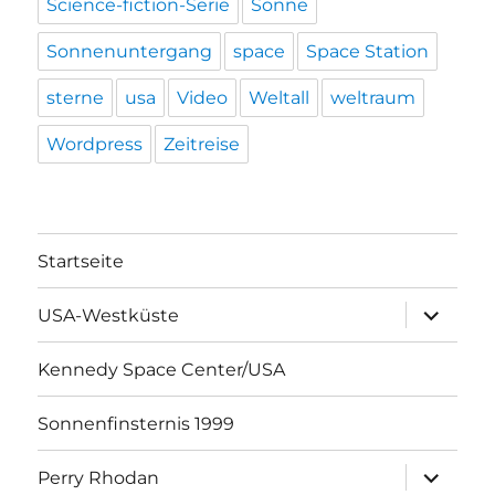
Science-fiction-Serie
Sonne
Sonnenuntergang
space
Space Station
sterne
usa
Video
Weltall
weltraum
Wordpress
Zeitreise
Startseite
Unterme
USA-Westküste
öffnen
Kennedy Space Center/USA
Sonnenfinsternis 1999
Unterme
Perry Rhodan
öffnen