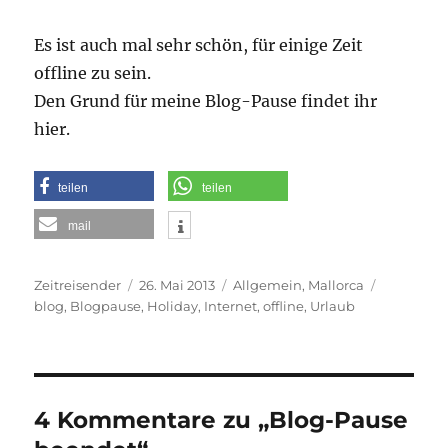
Es ist auch mal sehr schön, für einige Zeit
offline zu sein.
Den Grund für meine Blog-Pause findet ihr
hier.
teilen
teilen
mail
Autor
Veröffentlicht
Kategorien
Schlagwör
Zeitreisender
26. Mai 2013
Allgemein
,
Mallorca
am
blog
,
Blogpause
,
Holiday
,
Internet
,
offline
,
Urlaub
4 Kommentare zu „Blog-Pause