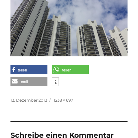
teilen
teilen
mail
Veröffentlicht
Originalgröße
13. Dezember 2013
1238 × 697
am
Schreibe einen Kommentar