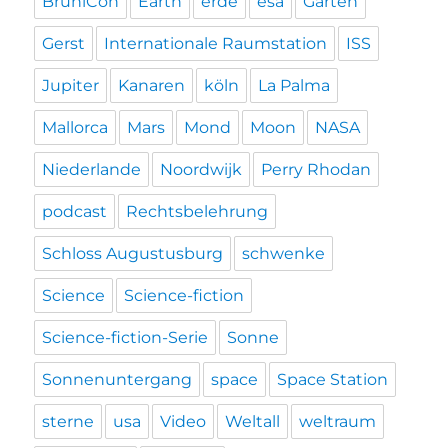
BrühlCon
Earth
erde
esa
Garten
Gerst
Internationale Raumstation
ISS
Jupiter
Kanaren
köln
La Palma
Mallorca
Mars
Mond
Moon
NASA
Niederlande
Noordwijk
Perry Rhodan
podcast
Rechtsbelehrung
Schloss Augustusburg
schwenke
Science
Science-fiction
Science-fiction-Serie
Sonne
Sonnenuntergang
space
Space Station
sterne
usa
Video
Weltall
weltraum