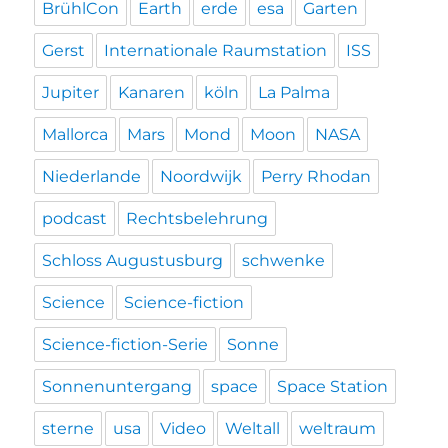
BrühlCon
Earth
erde
esa
Garten
Gerst
Internationale Raumstation
ISS
Jupiter
Kanaren
köln
La Palma
Mallorca
Mars
Mond
Moon
NASA
Niederlande
Noordwijk
Perry Rhodan
podcast
Rechtsbelehrung
Schloss Augustusburg
schwenke
Science
Science-fiction
Science-fiction-Serie
Sonne
Sonnenuntergang
space
Space Station
sterne
usa
Video
Weltall
weltraum