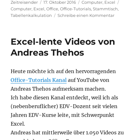
Autor
Veröffentlicht
Kategorien
Schlagwö
Zeitreisender
17. Oktober 2016
Computer
,
Excel
am
Computer
,
Excel
,
Office
,
Office-Tutorials
,
Stammtisch
,
zu
Tabellenkalkulation
Schreibe einen Kommentar
Die
nächsten
Excel-
Excel-lente Videos von
Stammtisch
Termine
Andreas Thehos
in
München,
Köln
Heute möchte ich auf den hervorragenden
und
Office-Tutorials Kanal
auf YouTube von
Münster
Andreas Thehos aufmerksam machen.
Ich habe diesen Kanal entdeckt, weil ich als
(nebenberuflicher) EDV-Dozent seit vielen
Jahren EDV-Kurse leite, mit Schwerpunkt
Excel.
Andreas hat mittlerweile über 1.050 Videos zu