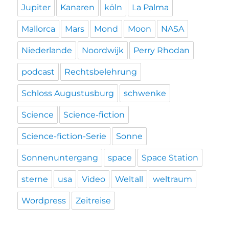
Jupiter
Kanaren
köln
La Palma
Mallorca
Mars
Mond
Moon
NASA
Niederlande
Noordwijk
Perry Rhodan
podcast
Rechtsbelehrung
Schloss Augustusburg
schwenke
Science
Science-fiction
Science-fiction-Serie
Sonne
Sonnenuntergang
space
Space Station
sterne
usa
Video
Weltall
weltraum
Wordpress
Zeitreise