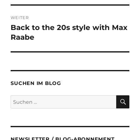
WEITER
Back to the 20s style with Max
Nächster
Beitrag:
Raabe
SUCHEN IM BLOG
SU
Suchen
nach:
NEWSLETTER / BLOG-ABONNEMENT