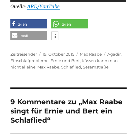
Quelle:
ARD/YouTube
teilen
teilen
mail
Autor
Veröffentlicht
Kategorien
Schlagwörter
Zeitreisender
19. Oktober 2015
Max Raabe
Agadir
,
am
Einschlafprobleme
,
Ernie und Bert
,
Küssen kann man
nicht alleine
,
Max Raabe
,
Schlaflied
,
Sesamstraße
9 Kommentare zu „Max Raabe
singt für Ernie und Bert ein
Schlaflied“