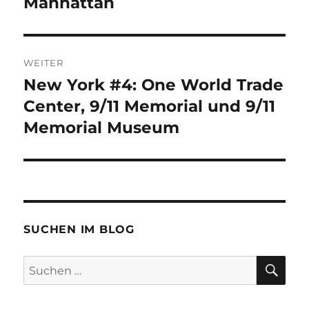
Manhattan
WEITER
New York #4: One World Trade
Nächster
Beitrag:
Center, 9/11 Memorial und 9/11
Memorial Museum
SUCHEN IM BLOG
SU
Suchen
nach: