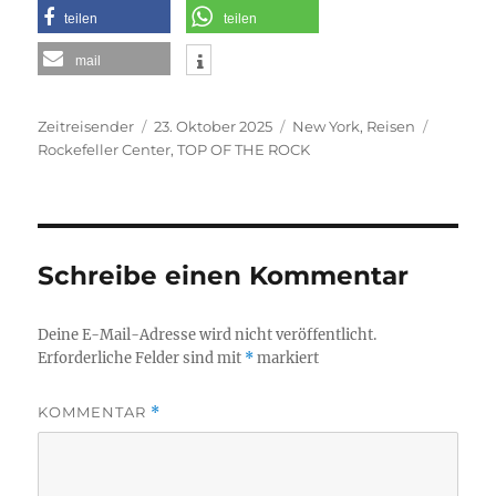
teilen
teilen
mail
Autor
Veröffentlicht
Kategorien
Schlagw
Zeitreisender
23. Oktober 2025
New York
,
Reisen
am
Rockefeller Center
,
TOP OF THE ROCK
Schreibe einen Kommentar
Deine E-Mail-Adresse wird nicht veröffentlicht.
Erforderliche Felder sind mit
*
markiert
KOMMENTAR
*