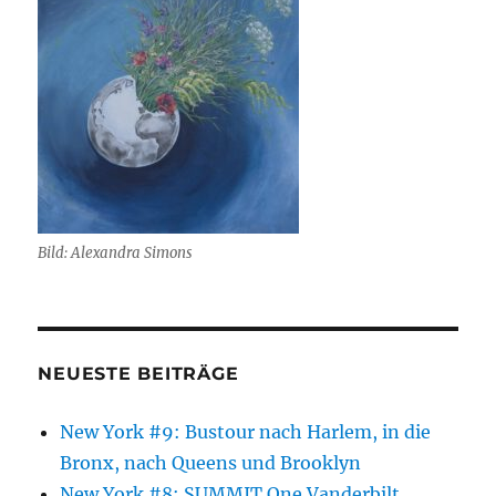
Bild: Alexandra Simons
NEUESTE BEITRÄGE
New York #9: Bustour nach Harlem, in die
Bronx, nach Queens und Brooklyn
New York #8: SUMMIT One Vanderbilt