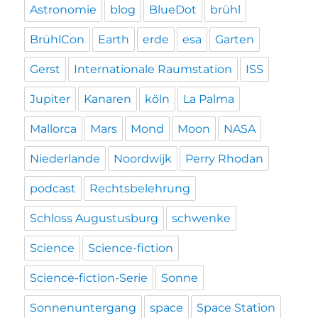
Astronomie
blog
BlueDot
brühl
BrühlCon
Earth
erde
esa
Garten
Gerst
Internationale Raumstation
ISS
Jupiter
Kanaren
köln
La Palma
Mallorca
Mars
Mond
Moon
NASA
Niederlande
Noordwijk
Perry Rhodan
podcast
Rechtsbelehrung
Schloss Augustusburg
schwenke
Science
Science-fiction
Science-fiction-Serie
Sonne
Sonnenuntergang
space
Space Station