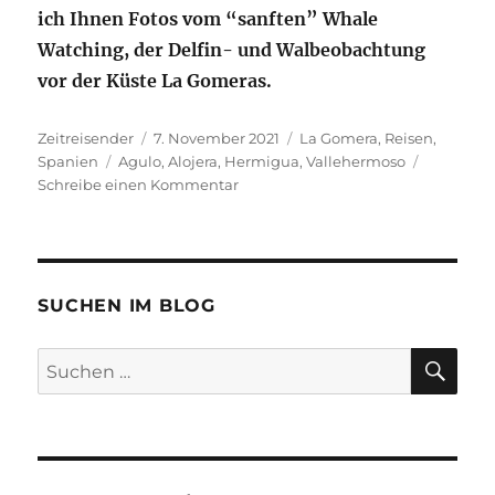
ich Ihnen Fotos vom “sanften” Whale
Watching, der Delfin- und Walbeobachtung
vor der Küste La Gomeras.
Autor
Veröffentlicht
Kategorien
Zeitreisender
7. November 2021
La Gomera
,
Reisen
,
Schlagwörter
am
Spanien
Agulo
,
Alojera
,
Hermigua
,
Vallehermoso
zu
Schreibe einen Kommentar
Reisebericht
La
Gomera
–
Teil
SUCHEN IM BLOG
5:
Im
SU
Suchen
Norden
nach:
der
Insel