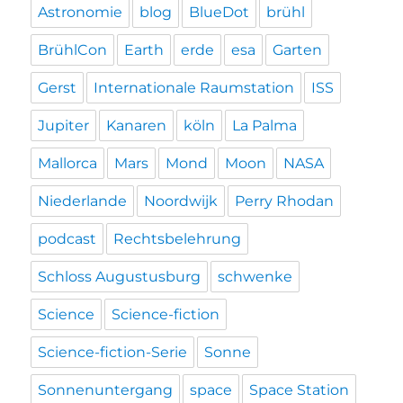
Astronomie
blog
BlueDot
brühl
BrühlCon
Earth
erde
esa
Garten
Gerst
Internationale Raumstation
ISS
Jupiter
Kanaren
köln
La Palma
Mallorca
Mars
Mond
Moon
NASA
Niederlande
Noordwijk
Perry Rhodan
podcast
Rechtsbelehrung
Schloss Augustusburg
schwenke
Science
Science-fiction
Science-fiction-Serie
Sonne
Sonnenuntergang
space
Space Station