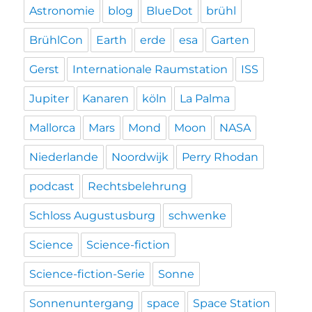
Astronomie
blog
BlueDot
brühl
BrühlCon
Earth
erde
esa
Garten
Gerst
Internationale Raumstation
ISS
Jupiter
Kanaren
köln
La Palma
Mallorca
Mars
Mond
Moon
NASA
Niederlande
Noordwijk
Perry Rhodan
podcast
Rechtsbelehrung
Schloss Augustusburg
schwenke
Science
Science-fiction
Science-fiction-Serie
Sonne
Sonnenuntergang
space
Space Station