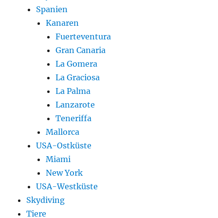
Spanien
Kanaren
Fuerteventura
Gran Canaria
La Gomera
La Graciosa
La Palma
Lanzarote
Teneriffa
Mallorca
USA-Ostküste
Miami
New York
USA-Westküste
Skydiving
Tiere