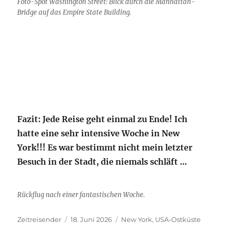
Foto-Spot Washington Street: Blick durch die Manhattan-
Bridge auf das Empire State Building.
Fazit: Jede Reise geht einmal zu Ende! Ich
hatte eine sehr intensive Woche in New
York!!! Es war bestimmt nicht mein letzter
Besuch in der Stadt, die niemals schläft …
Rückflug nach einer fantastischen Woche.
Autor
Veröffentlicht
Kategorien
Zeitreisender
18. Juni 2026
New York
,
USA-Ostküste