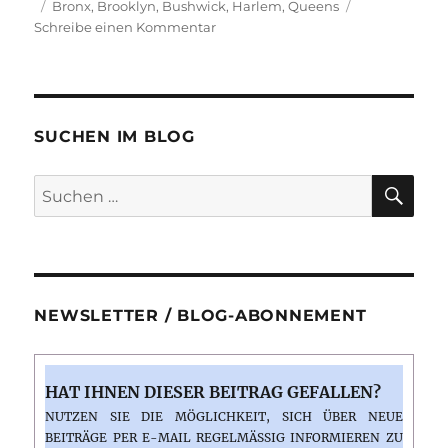
Schlagwörter
am
Bronx
,
Brooklyn
,
Bushwick
,
Harlem
,
Queens
zu
Schreibe einen Kommentar
New
York
#9:
Bustour
nach
SUCHEN IM BLOG
Harlem,
in
SU
Suchen
die
nach:
Bronx,
nach
Queens
und
Brooklyn
NEWSLETTER / BLOG-ABONNEMENT
HAT IHNEN DIESER BEITRAG GEFALLEN?
NUTZEN SIE DIE MÖGLICHKEIT, SICH ÜBER NEUE
BEITRÄGE PER E-MAIL REGELMÄSSIG INFORMIEREN ZU L