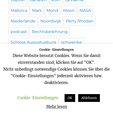
Mallorca
Mars
Mond
Moon
NASA
Niederlande
Noordwijk
Perry Rhodan
podcast
Rechtsbelehrung
Schloss Augustusburg
schwenke
Cookie-Einstellungen
Science
Science-fiction
Diese Website benutzt Cookies. Wenn Sie damit
einverstanden sind, klicken Sie auf "OK".
Science-fiction-Serie
Sonne
Nicht unbedingt notwendige Cookies können Sie über die
Sonnenuntergang
space
Space Station
"Cookie-Einstellungen" jederzeit aktivieren bzw.
deaktivieren.
sterne
usa
Video
Weltall
weltraum
Wordpress
Zeitreise
Cookie-Einstellungen
OK
Ablehnen
Mehr lesen