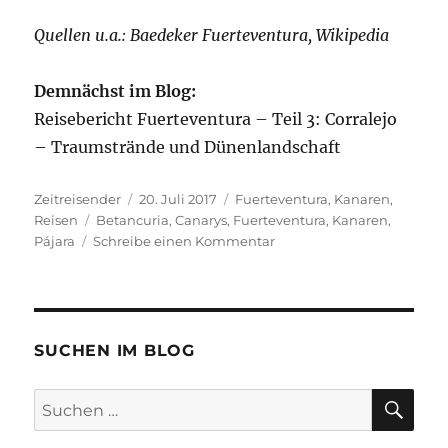
Quellen u.a.: Baedeker Fuerteventura, Wikipedia
Demnächst im Blog:
Reisebericht Fuerteventura – Teil 3: Corralejo
– Traumstrände und Dünenlandschaft
Autor
Veröffentlicht
Kategorien
Zeitreisender
20. Juli 2017
Fuerteventura
,
Kanaren
,
Schlagwörter
am
Reisen
Betancuria
,
Canarys
,
Fuerteventura
,
Kanaren
,
zu
Pájara
Schreibe einen Kommentar
Reisebericht
Fuerteventura
–
Teil
2:
SUCHEN IM BLOG
Betancuria,
der
SU
Suchen
schönste
nach:
Ort