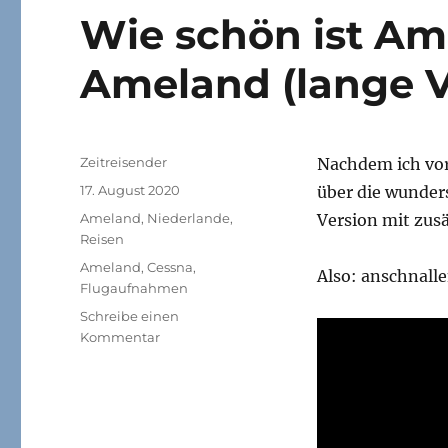
Wie schön ist Am
Ameland (lange V
Autor
Zeitreisender
Nachdem ich vor
Veröffentlicht
17. August 2020
über die wunders
am
Kategorien
Ameland
,
Niederlande
,
Version mit zus
Reisen
Schlagwörter
Ameland
,
Cessna
,
Also: anschnall
Flugaufnahmen
Schreibe einen
zu
Kommentar
Wie
schön
ist
Ameland
#5: