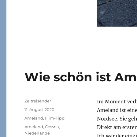
Wie schön ist Am
Autor
Zeitreisender
Im Moment verbr
Veröffentlicht
11. August 2020
Ameland ist eine
am
Kategorien
Ameland
,
Film-Tipp
Nordsee. Sie ge
Schlagwörter
Ameland
,
Cessna
,
Direkt am ersten
Niederlande
Ich war der einz