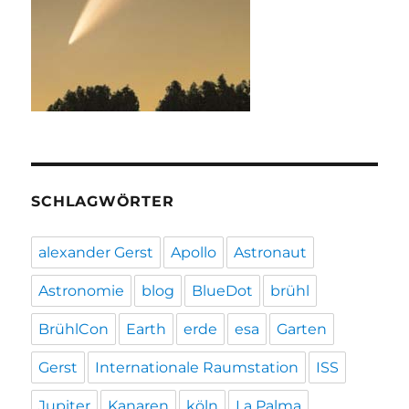
SCHLAGWÖRTER
alexander Gerst
Apollo
Astronaut
Astronomie
blog
BlueDot
brühl
BrühlCon
Earth
erde
esa
Garten
Gerst
Internationale Raumstation
ISS
Jupiter
Kanaren
köln
La Palma