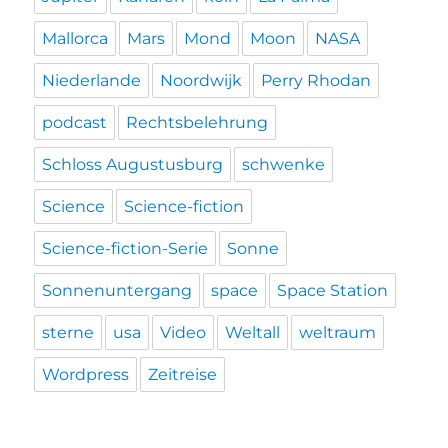
Mallorca
Mars
Mond
Moon
NASA
Niederlande
Noordwijk
Perry Rhodan
podcast
Rechtsbelehrung
Schloss Augustusburg
schwenke
Science
Science-fiction
Science-fiction-Serie
Sonne
Sonnenuntergang
space
Space Station
sterne
usa
Video
Weltall
weltraum
Wordpress
Zeitreise